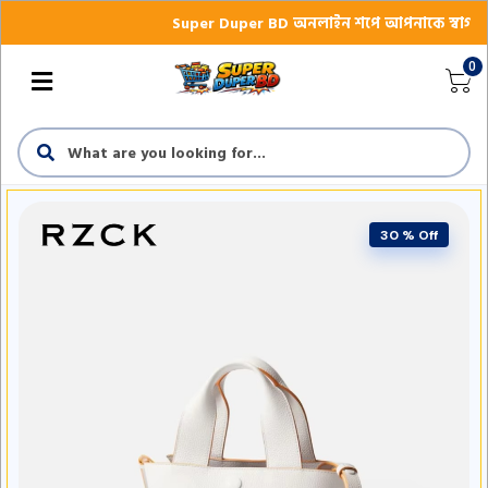
Super Duper BD অনলাইন শপে আপনাকে স্বাগতম || অনলাই
0
30 % Off