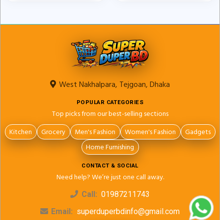
West Nakhalpara, Tejgoan, Dhaka
POPULAR CATEGORIES
Top picks from our best-selling sections
Kitchen
Grocery
Men's Fashion
Women's Fashion
Gadgets
Home Furnishing
CONTACT & SOCIAL
Need help? We’re just one call away.
Call:
01987211743
Email:
superduperbdinfo@gmail.com