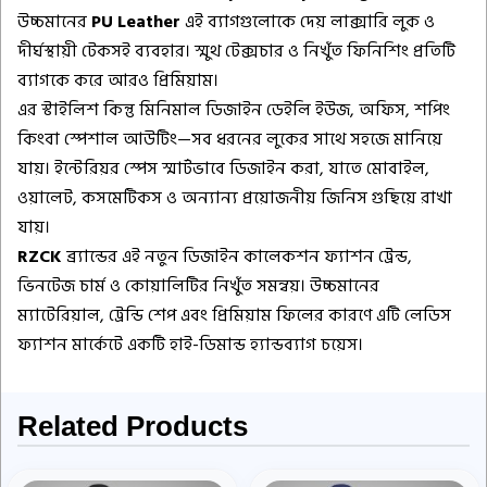
উচ্চমানের
PU Leather
এই ব্যাগগুলোকে দেয় লাক্সারি লুক ও
দীর্ঘস্থায়ী টেকসই ব্যবহার। স্মুথ টেক্সচার ও নিখুঁত ফিনিশিং প্রতিটি
ব্যাগকে করে আরও প্রিমিয়াম।
এর স্টাইলিশ কিন্তু মিনিমাল ডিজাইন ডেইলি ইউজ, অফিস, শপিং
কিংবা স্পেশাল আউটিং—সব ধরনের লুকের সাথে সহজে মানিয়ে
যায়। ইন্টেরিয়র স্পেস স্মার্টভাবে ডিজাইন করা, যাতে মোবাইল,
ওয়ালেট, কসমেটিকস ও অন্যান্য প্রয়োজনীয় জিনিস গুছিয়ে রাখা
যায়।
RZCK
ব্র্যান্ডের এই নতুন ডিজাইন কালেকশন ফ্যাশন ট্রেন্ড,
ভিনটেজ চার্ম ও কোয়ালিটির নিখুঁত সমন্বয়। উচ্চমানের
ম্যাটেরিয়াল, ট্রেন্ডি শেপ এবং প্রিমিয়াম ফিলের কারণে এটি লেডিস
ফ্যাশন মার্কেটে একটি হাই-ডিমান্ড হ্যান্ডব্যাগ চয়েস।
Related Products