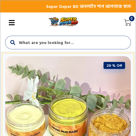
Super Duper BD অনলাইন শপে আপনাকে স্বাগতম || অনলাইন
0
29 % Off