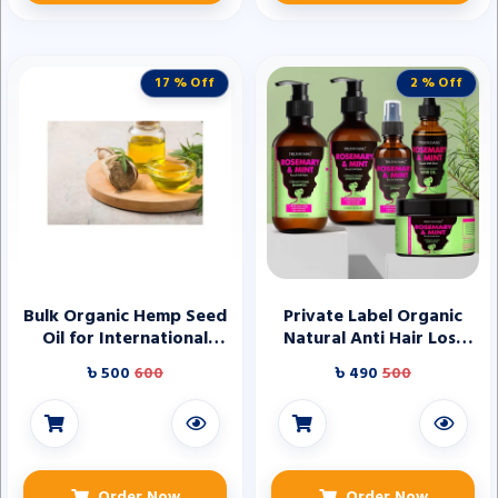
17 % Off
2 % Off
Bulk Organic Hemp Seed
Private Label Organic
Oil for International
Natural Anti Hair Loss
Trade
Biotin Rosemary Mint
৳ 500
600
৳ 490
500
Hair Growth Mask
Shampoo and
Conditioner Care Set
Products
Order Now
Order Now