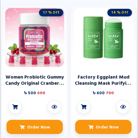
17 % Off
14 % Off
Women Probiotic Gummy
Factory Eggplant Mud
Candy Original Cranberry
Cleansing Mask Purifying
with Prebiotic Vaginal
Clay Stick Green Tea
৳ 500
600
৳ 600
700
Urinary Health PH
Organic Solid Purifying
Balance Sugar Free
Turmeric Vegan Clay
Organic
Mask Stick
Order Now
Order Now